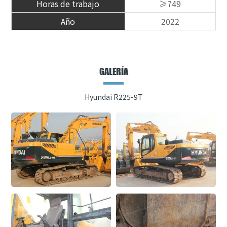
Horas de trabajo
≥749
Año
2022
GALERÍA
Hyundai R225-9T