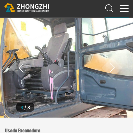
3
/
8
Usada Excavadora