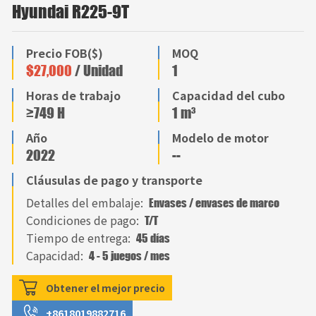
Hyundai R225-9T
Precio FOB($)
MOQ
$27,000
/ Unidad
1
Horas de trabajo
Capacidad del cubo
≥749 H
1 m³
Año
Modelo de motor
2022
--
Cláusulas de pago y transporte
Detalles del embalaje:
Envases / envases de marco
Condiciones de pago:
T/T
Tiempo de entrega:
45 días
Capacidad:
4 - 5 juegos / mes
Obtener el mejor precio
+8618019882716