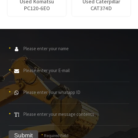
Used Komatsu
Used Caterpillar
PC120-6EO
CAT374D
*
*
*
*
Submit
*
Required Field