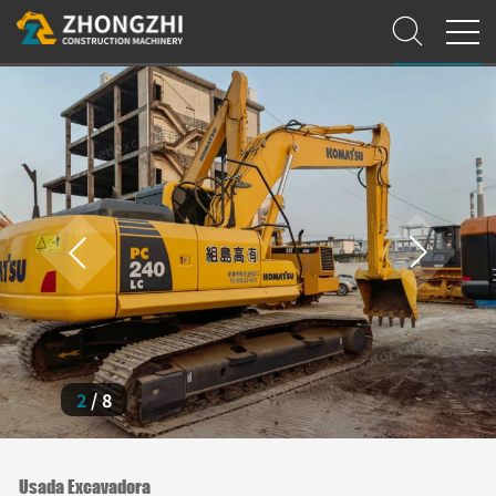
3
/
8
Usada Excavadora