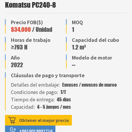
Komatsu PC240-8
Precio FOB($)
MOQ
$34,000
/ Unidad
1
Horas de trabajo
Capacidad del cubo
≥793 H
1.2 m³
Año
Modelo de motor
2022
--
Cláusulas de pago y transporte
Detalles del embalaje:
Envases / envases de marco
Condiciones de pago:
T/T
Tiempo de entrega:
45 días
Capacidad:
4 - 5 juegos / mes
Obtener el mejor precio
+8618019882716