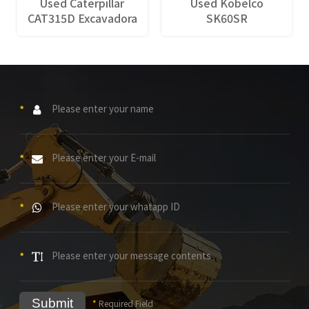
Used Caterpillar
Used Kobelco
CAT315D Excavadora
SK60SR
*
*
*
*
Submit
*
Required Field