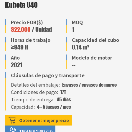
Kubota U40
Precio FOB($)
MOQ
$22,000
/ Unidad
1
Horas de trabajo
Capacidad del cubo
≥949 H
0.14 m³
Año
Modelo de motor
2021
--
Cláusulas de pago y transporte
Detalles del embalaje:
Envases / envases de marco
Condiciones de pago:
T/T
Tiempo de entrega:
45 días
Capacidad:
4 - 5 juegos / mes
Obtener el mejor precio
+8618019882716