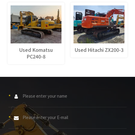
Used Komatsu
Used Hitachi ZX200-3
PC240-8
*
*