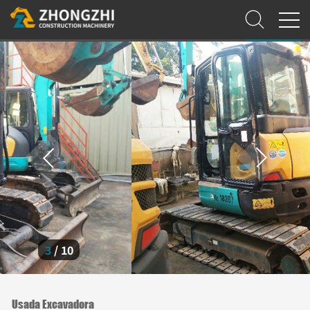
3
/
10
Usada Excavadora