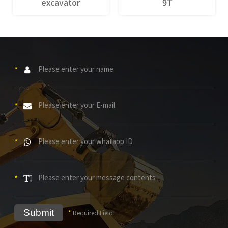
excavator
9T
*
*
*
*
Submit
*
Required Field