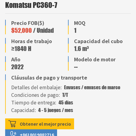
Komatsu PC360-7
Precio FOB($)
MOQ
$52,000
/ Unidad
1
Horas de trabajo
Capacidad del cubo
≥1840 H
1.6 m³
Año
Modelo de motor
2022
--
Cláusulas de pago y transporte
Detalles del embalaje:
Envases / envases de marco
Condiciones de pago:
T/T
Tiempo de entrega:
45 días
Capacidad:
4 - 5 juegos / mes
Obtener el mejor precio
+8618019882716