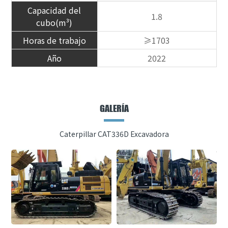
Capacidad del
1.8
cubo(m³)
Horas de trabajo
≥1703
Año
2022
GALERÍA
Caterpillar CAT336D Excavadora