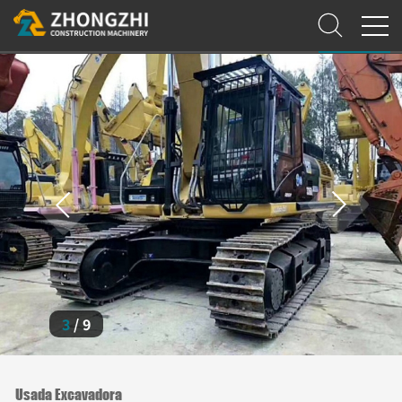
3
/
9
Usada Excavadora