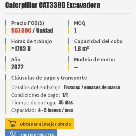
Caterpillar CAT336D Excavadora
Precio FOB($)
MOQ
$67,000
/ Unidad
1
Horas de trabajo
Capacidad del cubo
≥1703 H
1.8 m³
Año
Modelo de motor
2022
--
Cláusulas de pago y transporte
Detalles del embalaje:
Envases / envases de marco
Condiciones de pago:
T/T
Tiempo de entrega:
45 días
Capacidad:
4 - 5 juegos / mes
Obtener el mejor precio
+8618019882716